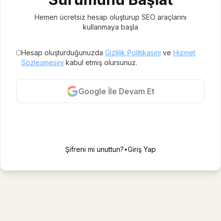
Hemen ücretsiz hesap oluşturup SEO araçlarını
kullanmaya başla
Hesap oluşturduğunuzda
Gizlilik Politikasını
ve
Hizmet
Sözleşmesini
kabul etmiş olursunuz.
Google İle Devam Et
E-posta ile kayıt ol
Şifreni mi unuttun?
•
Giriş Yap