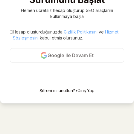
Hemen ücretsiz hesap oluşturup SEO araçlarını
kullanmaya başla
Hesap oluşturduğunuzda
Gizlilik Politikasını
ve
Hizmet
Sözleşmesini
kabul etmiş olursunuz.
Google İle Devam Et
E-posta ile kayıt ol
Şifreni mi unuttun?
•
Giriş Yap